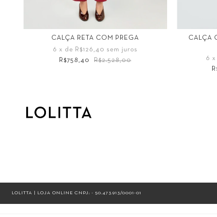
VI
CALÇA RETA COM PREGA
CALÇA 
6
x de
R$126,40
sem juros
6
x
R$758,40
R$2.528,00
R
Tamanho
Tamanho
34
36
38
40
42
44
34
LOLITTA | LOJA ONLINE CNPJ: - 50.473.913/0001-01