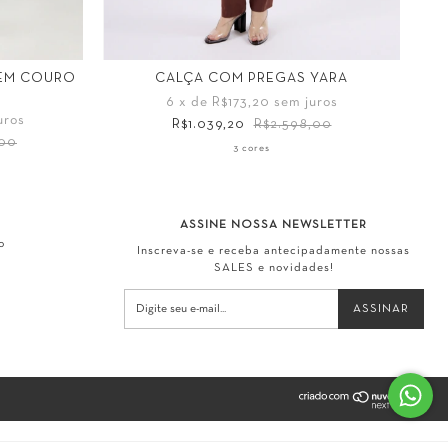
GEM COURO
CALÇA COM PREGAS YARA
C
6
x de
R$173,20
sem juros
uros
R$1.039,20
R$2.598,00
,00
3 cores
Tamanho
T
44
34
36
38
40
42
44
ASSINE NOSSA NEWSLETTER
o
Inscreva-se e receba antecipadamente nossas
SALES e novidades!