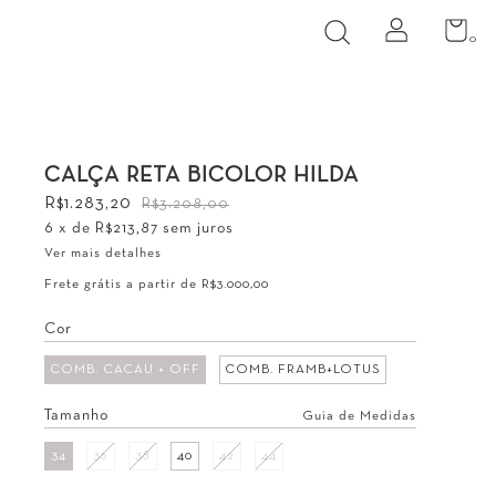
0
CALÇA RETA BICOLOR HILDA
R$1.283,20
R$3.208,00
6
x de
R$213,87
sem juros
Ver mais detalhes
Frete grátis
a partir de
R$3.000,00
Cor
COMB. CACAU + OFF
COMB. FRAMB+LOTUS
Tamanho
Guia de Medidas
34
36
38
40
42
44