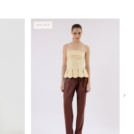
60
%
OFF
7