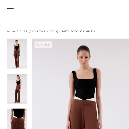
Início
/
SALE
/
CALÇAS
/
CALÇA RETA BICOLOR HILDA
60
%
OFF