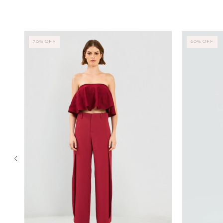
70
%
OFF
60
%
OFF