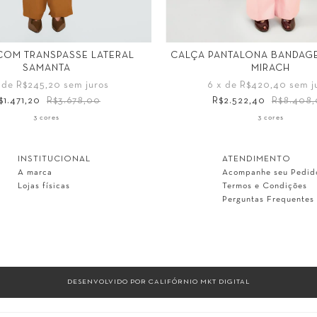
COM TRANSPASSE LATERAL
CALÇA PANTALONA BANDA
SAMANTA
MIRACH
 de
R$245,20
sem juros
6
x de
R$420,40
sem j
$1.471,20
R$3.678,00
R$2.522,40
R$8.408
Tamanho
3 cores
3 cores
36
38
40
42
44
34
36
38
40
42
INSTITUCIONAL
ATENDIMENTO
A marca
Acompanhe seu Pedid
Lojas físicas
Termos e Condições
Perguntas Frequentes
DESENVOLVIDO POR
CALIFÓRNIO MKT DIGITAL