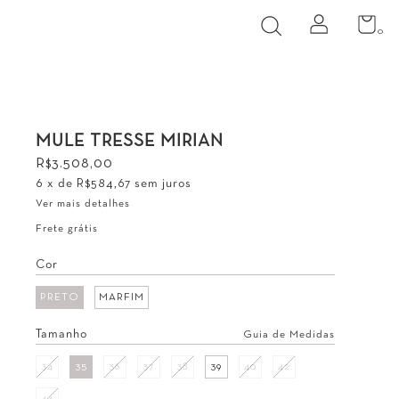
0
MULE TRESSE MIRIAN
R$3.508,00
6
x de
R$584,67
sem juros
Ver mais detalhes
Frete grátis
Cor
PRETO
MARFIM
Tamanho
Guia de Medidas
34
35
36
37
38
39
40
42