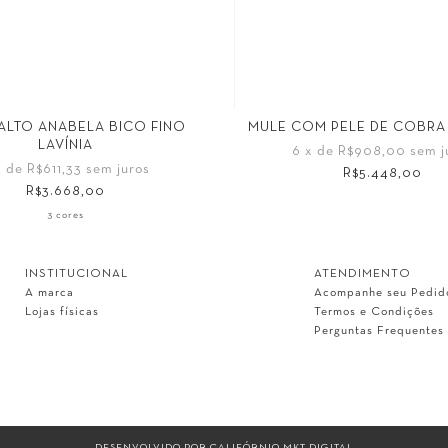
ALTO ANABELA BICO FINO
MULE COM PELE DE COBRA
LAVÍNIA
6
x de
R$908,00
sem j
x de
R$611,33
sem juros
R$5.448,00
R$3.668,00
Tamanho
3 cores
36
37
38
39
40
42
44
34
35
36
37
38
INSTITUCIONAL
ATENDIMENTO
A marca
Acompanhe seu Pedid
Lojas físicas
Termos e Condições
Perguntas Frequentes
DESENVOLVIDO POR
CALIFÓRNIO MKT DIGITAL