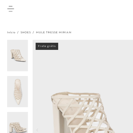
Início
/
SHOES
/
MULE TRESSE MIRIAN
Frete grátis