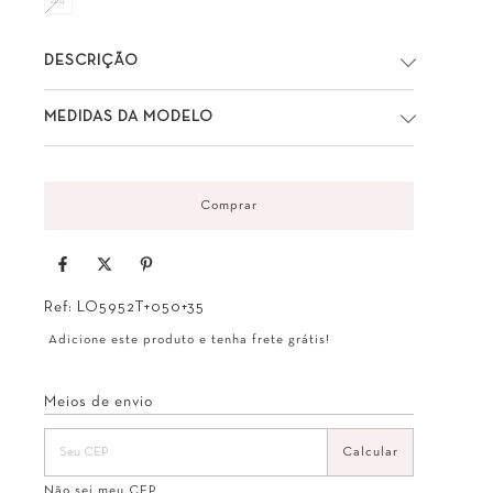
44
DESCRIÇÃO
MEDIDAS DA MODELO
Ref:
LO5952T+050+35
Adicione este produto e
tenha frete grátis!
Entregas para o CEP:
Alterar CEP
Meios de envio
Calcular
Não sei meu CEP