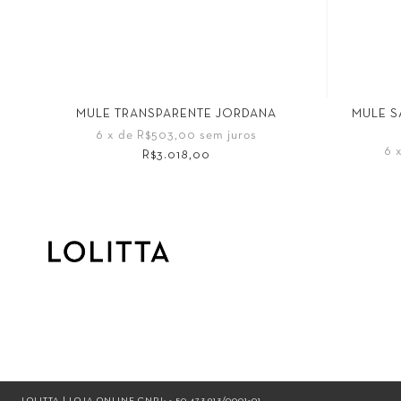
MULE S
MULE TRANSPARENTE JORDANA
6
x de
R$503,00
sem juros
6
R$3.018,00
Tamanho
Tamanho
34
35
34
35
36
37
38
39
40
LOLITTA | LOJA ONLINE CNPJ: - 50.473.913/0001-01