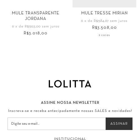
Tamanho
34
35
36
37
MULE TRESSE MIRIAN
MULE TRANSPARENTE
JORDANA
34
35
36
37
38
39
40
42
6
x de
R$584,67
sem juros
6
x de
R$503,00
sem juros
R$3.508,00
38
39
40
44
R$3.018,00
2 cores
ASSINE NOSSA NEWSLETTER
Inscreva-se e receba antecipadamente nossas SALES e novidades!
INSTITUCIONAL