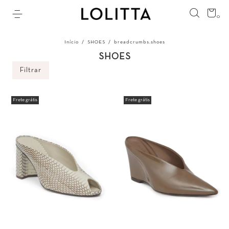
0
Início
/
SHOES
/
breadcrumbs.shoes
SHOES
Filtrar
Frete grátis
Frete grátis