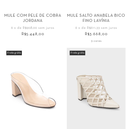
Tamanho
Tamanho
34
35
36
37
MULE COM PELE DE COBRA
MULE SALTO ANABELA BICO
JORDANA
FINO LAVÍNIA
34
35
36
37
38
39
40
42
6
x de
R$908,00
sem juros
6
x de
R$611,33
sem juros
38
39
44
R$5.448,00
R$3.668,00
3 cores
Frete grátis
Frete grátis
Tamanho